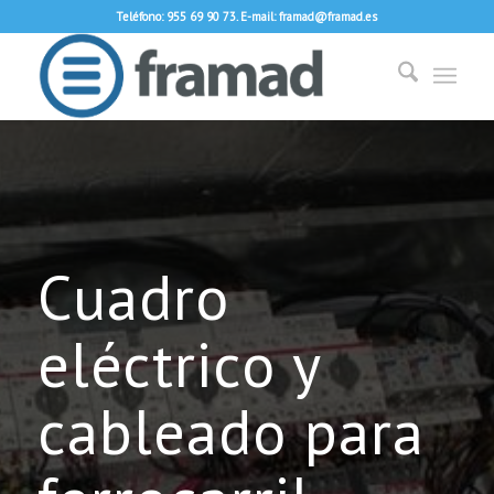
Teléfono: 955 69 90 73. E-mail: framad@framad.es
Cuadro
eléctrico y
cableado para