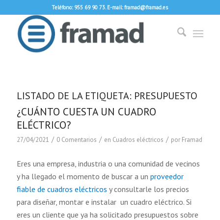
Teléfono: 955 69 90 73. E-mail: framad@framad.es
LISTADO DE LA ETIQUETA:
PRESUPUESTO
¿CUÁNTO CUESTA UN CUADRO
ELÉCTRICO?
/
/
/
27/04/2021
0 Comentarios
en
Cuadros eléctricos
por
Framad
Eres una empresa, industria o una comunidad de vecinos
y ha llegado el momento de buscar a un
proveedor
fiable de cuadros eléctricos
y consultarle los precios
para diseñar, montar e instalar un cuadro eléctrico. Si
eres un cliente que ya ha solicitado presupuestos sobre