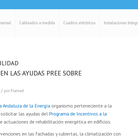
ramad
Cableados a medida
Cuadros eléctricos
Instalaciones Integ
ILIDAD
EN LAS AYUDAS PREE SOBRE
/
por
Framad
a Andaluza de la Energía
organismo perteneciente a la
 solicitar las ayudas del
Programa de Incentivos a la
 actuaciones de rehabilitación energética en edificios.
rvenciones en las fachadas y cubiertas, la climatización con