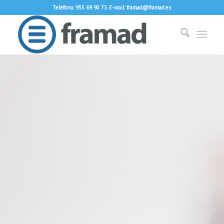
Teléfono: 955 69 90 73. E-mail: framad@framad.es